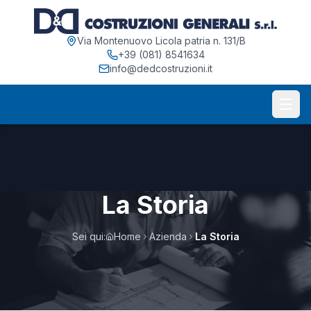
Via Montenuovo Licola patria n. 131/B
+39 (081) 8541634
info@dedcostruzioni.it
La Storia
Sei qui:
Home
Azienda
La Storia