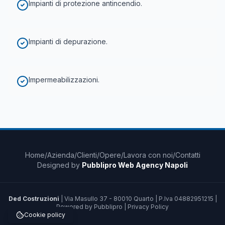
Impianti di protezione antincendio.
Impianti di depurazione.
Impermeabilizzazioni.
Home
/
Azienda
/
Clienti
/
Opere
/
Lavora con noi
/
Contatti
Designed by
Pubblipro Web Agency Napoli
Ded Costruzioni
| Via Masullo 37 - 80010 Quarto | P.Iva 04882951215 |
Powered by Pubblipro |
Privacy Policy
Cookie policy