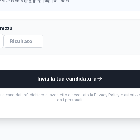
size is 5mb (jpg, jpeg, png, pdf, doc)
urezza
Invia la tua candidatura
ua candidatura" dichiaro di aver letto e accettato la Privacy Policy e autorizzo
dati personali.