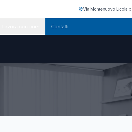
Via Montenuovo Licola pat
Lavora con noi
Contatti