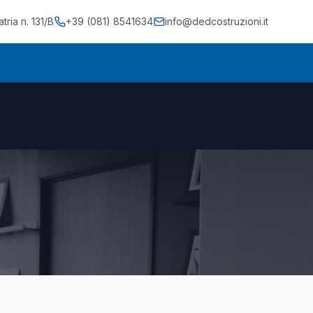
ria n. 131/B
+39 (081) 8541634
info@dedcostruzioni.it