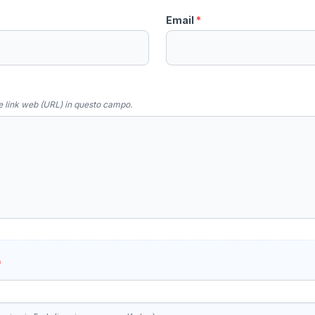
Email
*
e link web (URL) in questo campo.
*