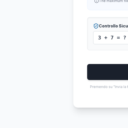
The maximum file 
Controllo Sic
3 + 7 = ?
Premendo su "Invia la t