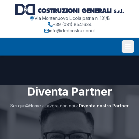
Via Montenuovo Licola patria n. 131/B
+39 (081) 8541634
info@dedcostruzioni.it
Diventa Partner
Sei qui:
Home
Lavora con noi
Diventa nostro Partner