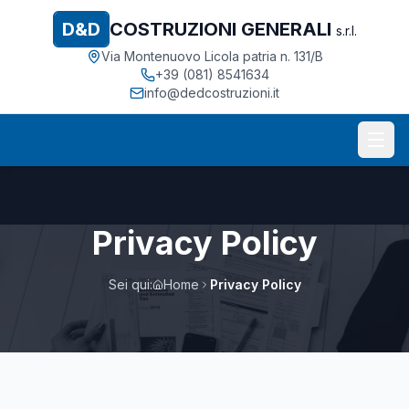
COSTRUZIONI GENERALI
D&D
s.r.l.
Via Montenuovo Licola patria n. 131/B
+39 (081) 8541634
info@dedcostruzioni.it
Privacy Policy
Sei qui:
Home
Privacy Policy